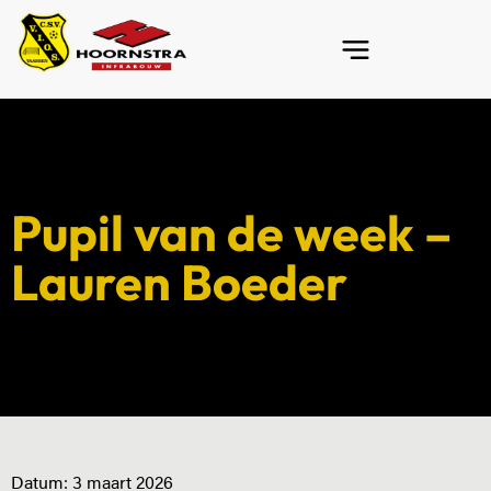
Pupil van de week –
Lauren Boeder
Datum:
3 maart 2026