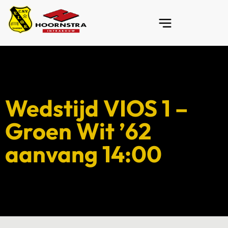
Wedstijd VIOS 1 –
Groen Wit ’62
aanvang 14:00