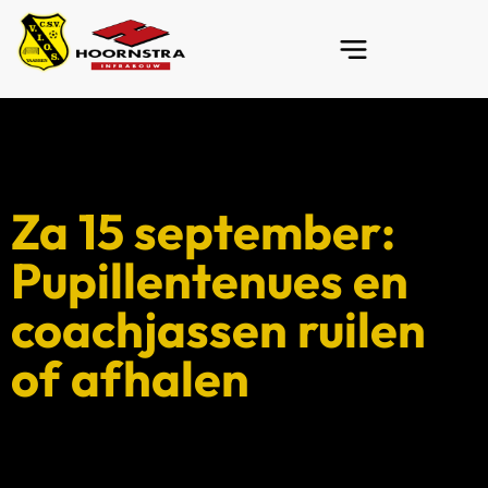
Za 15 september:
Pupillentenues en
coachjassen ruilen
of afhalen