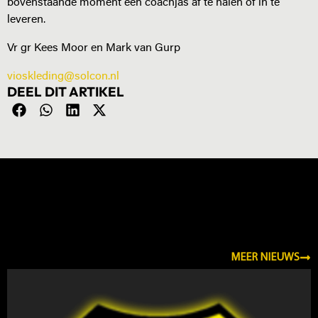
bovenstaande moment een coachjas af te halen of in te
leveren.
Vr gr Kees Moor en Mark van Gurp
vioskleding@solcon.nl
DEEL DIT ARTIKEL
NIEUWS
MEER NIEUWS